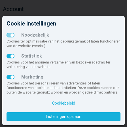
Account
Inloggen
Cookie instellingen
Inschrijven
Wachtwoord vergeten
Noodzakelijk
Overige
Cookies ter optimalisatie van het gebruiksgemak of laten functioneren
van de website (vereist)
Nieuwbouwnieuws
Statistiek
Contact
Cookies voor het anoniem verzamelen van bezoekersgedrag ter
Zakelijk
verbetering van de website.
Deze site maakt deel uit van
www.nieuwbouw-nederland.nl
, met
Marketing
meer dan 85.466 nieuwbouwwoningen in 1.621 projecten de meest
Cookies voor het personaliseren van advertenties of laten
complete nieuwbouwsite van Nederland.
functioneren van sociale media activiteiten. Deze cookies kunnen ook
buiten de website gebruikt worden en worden gedeeld met partners.
Copyright © 2007- 2026 Xitres NieuwbouwOffice B.V.
Disclaimer
|
Privacyverklaring & Cookiebeleid
|
Cookies instellen
Cookiebeleid
Instellingen opslaan