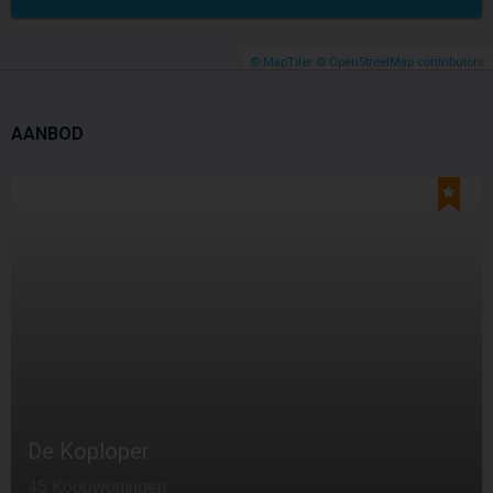
© MapTiler
© OpenStreetMap contributors
AANBOD
De Koploper
45 Koopwoningen