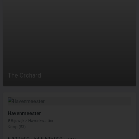
The Orchard
Havenmeester
Rijswijk > Havenkwartier
Koop (53)
€ 322.500,- tot € 595.000,- v.o.n.