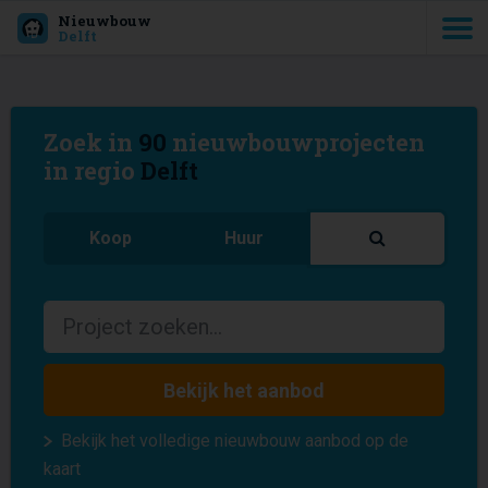
Nieuwbouw
Delft
Zoek in
90
nieuwbouwprojecten
in regio
Delft
Koop
Huur
Bekijk het aanbod
Bekijk het volledige nieuwbouw aanbod op de
kaart