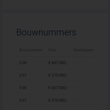
Bouwnummers
Bouwnummer
Prijs
Kaveloppervlak
W
2.06
€ 607.500,-
-
1
2.07
€ 575.000,-
-
9
3.06
€ 607.500,-
-
1
3.07
€ 570.000,-
-
9