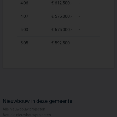
4.06
€ 612.500,-
-
1
4.07
€ 575.000,-
-
9
5.03
€ 675.000,-
-
9
5.05
€ 592.500,-
-
9
Nieuwbouw in deze gemeente
Alle nieuwbouw projecten
Actuele nieuwbouwprojecten