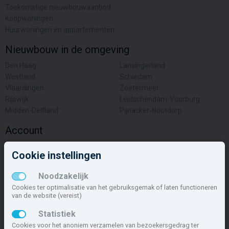
Toekomstige nieuwbouwaanbod
Koopwoningen
Huurwoningen en appartementen
Nieuwbouw in de omgeving
Den Haag
Lansingerland
Westland
Schiedam
Vlaardingen
Zoetermeer
Rijswijk
Leidschendam-Voorburg
Midden-Delfland
Pijnacker-Nootdorp
Account
Inloggen
Cookie instellingen
Inschrijven
Wachtwoord vergeten
Noodzakelijk
Overige
Cookies ter optimalisatie van het gebruiksgemak of laten functioneren
van de website (vereist)
Nieuwbouwnieuws
Statistiek
Contact
Cookies voor het anoniem verzamelen van bezoekersgedrag ter
Zakelijk