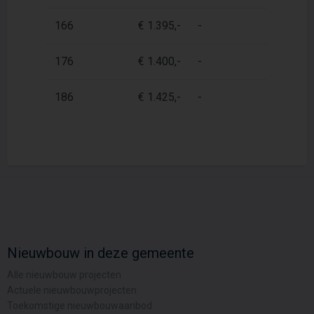
166
€ 1.395,-
-
92,3
176
€ 1.400,-
-
92,3
186
€ 1.425,-
-
92,3
Nieuwbouw in deze gemeente
Alle nieuwbouw projecten
Actuele nieuwbouwprojecten
Toekomstige nieuwbouwaanbod