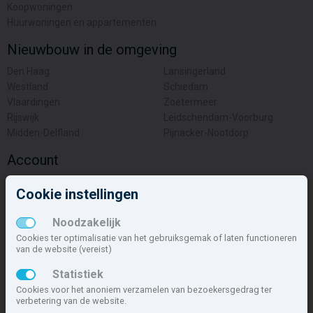
Koopwoningen
Huurwoningen en appartementen
Nieuwbouw in de omgeving
Den Haag
Lansingerland
Westland
Schiedam
Vlaardingen
Zoetermeer
Rijswijk
Leidschendam-Voorburg
Midden-Delfland
Pijnacker-Nootdorp
Account
Inloggen
Cookie instellingen
Inschrijven
Wachtwoord vergeten
Noodzakelijk
Overige
Cookies ter optimalisatie van het gebruiksgemak of laten functioneren
van de website (vereist)
Nieuwbouwnieuws
Statistiek
Contact
Cookies voor het anoniem verzamelen van bezoekersgedrag ter
Zakelijk
verbetering van de website.