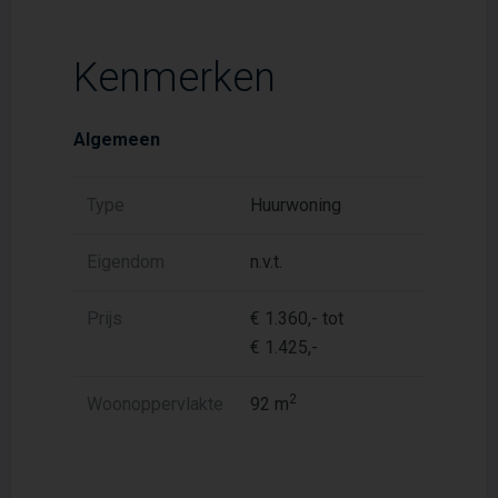
Kenmerken
Algemeen
Type
Huurwoning
Eigendom
n.v.t.
Prijs
€ 1.360,- tot
€ 1.425,-
2
Woonoppervlakte
92 m