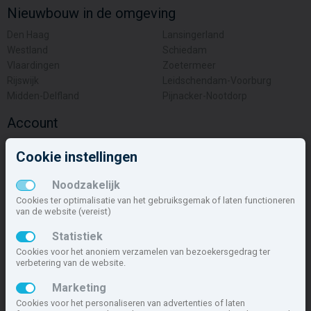
Nieuwbouw in de omgeving
Den Haag
Lansingerland
Westland
Schiedam
Vlaardingen
Zoetermeer
Rijswijk
Leidschendam-Voorburg
Midden-Delfland
Pijnacker-Nootdorp
Account
Inloggen
Cookie instellingen
Inschrijven
Wachtwoord vergeten
Noodzakelijk
Overige
Cookies ter optimalisatie van het gebruiksgemak of laten functioneren
van de website (vereist)
Nieuwbouwnieuws
Statistiek
Contact
Cookies voor het anoniem verzamelen van bezoekersgedrag ter
Zakelijk
verbetering van de website.
Deze site maakt deel uit van
www.nieuwbouw-nederland.nl
, met
Marketing
meer dan 85.466 nieuwbouwwoningen in 1.621 projecten de meest
Cookies voor het personaliseren van advertenties of laten